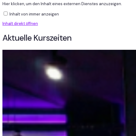
Inhalt
Hier klicken, um den Inhalt eines externen Dienstes anzuzeigen.
von
anzeigen
Inhalt von immer anzeigen
Inhalt direkt öffnen
Aktuelle Kurszeiten