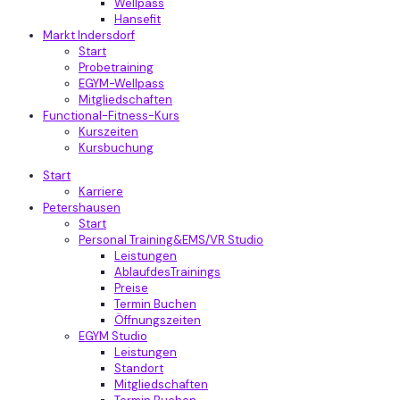
Wellpass
Hansefit
Markt Indersdorf
Start
Probetraining
EGYM-Wellpass
Mitgliedschaften
Functional-Fitness-Kurs
Kurszeiten
Kursbuchung
Start
Karriere
Petershausen
Start
Personal Training&EMS/VR Studio
Leistungen
AblaufdesTrainings
Preise
Termin Buchen
Öffnungszeiten
EGYM Studio
Leistungen
Standort
Mitgliedschaften