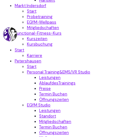
Hansefit
Markt Indersdorf
Start
Probetraining
EGYM-Wellpass
Mitgliedschaften
Functional-Fitness-Kurs
Kurszeiten
Kursbuchung
Start
Karriere
Petershausen
Start
Personal Training&EMS/VR Studio
Leistungen
AblaufdesTrainings
Preise
Termin Buchen
Öffnungszeiten
EGYM Studio
Leistungen
Standort
Mitgliedschaften
Termin Buchen
Öffnungszeiten